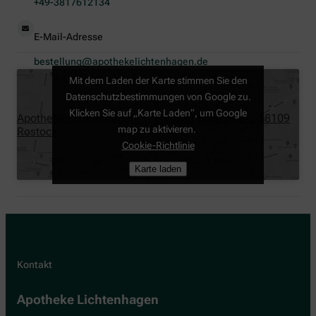
+49-3817612134
E-Mail-Adresse
bestellung@apothekelichtenhagen.de
Mit dem Laden der Karte stimmen Sie den
Datenschutzbestimmungen von Google zu.
Klicken Sie auf „Karte Laden“, um Google
Apotheke Lichtenhagen, Güstrower Strasse 6A, 18109
map zu aktivieren.
Rostock
Cookie-Richtlinie
Karte laden
Kontakt
Apotheke Lichtenhagen