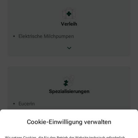
Verleih
Elektrische Milchpumpen
Spezialisierungen
Eucerin
Olivenölpflege (Medipharma)
Linola
Cookie-Einwilligung verwalten
Ladival
Physiogel
Wir setzen Cookies, die für den Betrieb der Website technisch erforderlich