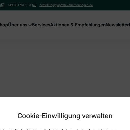
+49-3817612134
bestellung@apothekelichtenhagen.de
shop
Über uns
Services
Aktionen & Empfehlungen
Newsletter
Cookie-Einwilligung verwalten
Über uns
Services
Unsere Apotheke