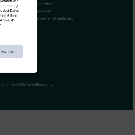
erwenden wir
Datenschutz
 Zustimmung
 dabei Daten
Impressum
e mit Ihrer
Barrierefreiheitserklärung
Artikel 49
n.
erwalten
g durch eine SSL-Verschlüsselung.