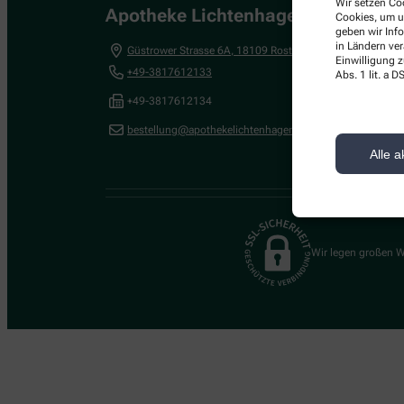
Wir setzen Coo
Apotheke Lichtenhagen
Cookies, um u
geben wir Inf
in Ländern ve
Güstrower Strasse 6A
,
18109
Rostock
Einwilligung z
+49-3817612133
Abs. 1 lit. a
+49-3817612134
bestellung@apothekelichtenhagen.de
Alle a
Wir legen großen W