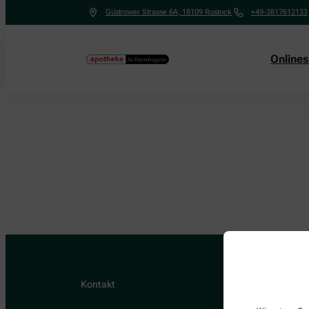
Güstrower Strasse 6A
,
18109
Rostock
+49-3817612133
Online
Kontakt