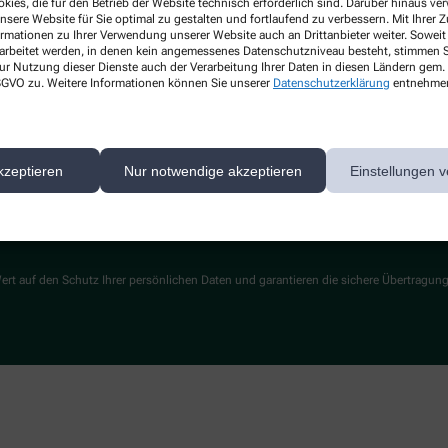
kies, die für den Betrieb der Website technisch erforderlich sind. Darüber hinaus v
Abholautomat
nsere Website für Sie optimal zu gestalten und fortlaufend zu verbessern. Mit Ihrer
ormationen zu Ihrer Verwendung unserer Website auch an Drittanbieter weiter. Soweit
Unsere Kommissionierautomat
rarbeitet werden, in denen kein angemessenes Datenschutzniveau besteht, stimmen Si
Rezepturen
ur Nutzung dieser Dienste auch der Verarbeitung Ihrer Daten in diesen Ländern gem. 
 DSGVO zu. Weitere Informationen können Sie unserer
Datenschutzerklärung
entnehme
Ärzte in unsere Umgebung
Leistungen
Lieferoptionen
Pflegehilfsmittel
kzeptieren
Nur notwendige akzeptieren
Einstellungen v
Kontakt
ert auf den Schutz Ihrer persönlichen Daten und garantieren die sichere Übertragun